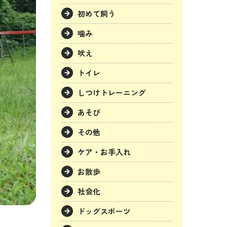
初めて飼う
噛み
吠え
トイレ
しつけトレーニング
あそび
その他
ケア・お手入れ
お散歩
社会化
ドッグスポーツ