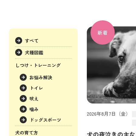
新着
すべて
犬種図鑑
しつけ・トレーニング
お悩み解決
トイレ
吠え
噛み
2026年8月7日（金）
ドッグスポーツ
犬の育て方
犬の夜泣きの主な