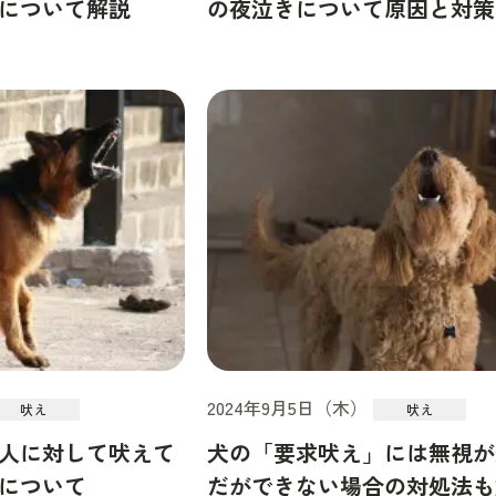
について解説
の夜泣きについて原因と対策
2024年9月5日（木）
吠え
吠え
人に対して吠えて
犬の「要求吠え」には無視が
について
だができない場合の対処法も