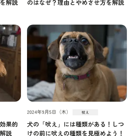
を解説
のはなぜ？理由とやめさせ方を解説
2024年9月5日（木）
吠え
効果的
犬の「吠え」には種類がある！しつ
解説
けの前に吠えの種類を見極めよう！