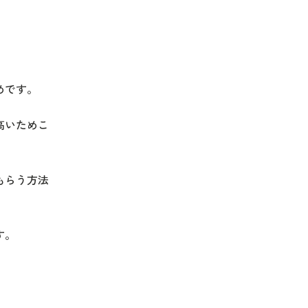
めです。
高いためこ
もらう方法
す。