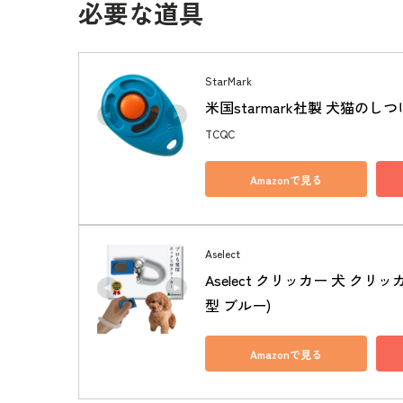
必要な道具
StarMark
米国starmark社製 犬猫の
TCQC
Amazonで見る
Aselect
Aselect クリッカー 犬 ク
型 ブルー)
Amazonで見る