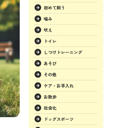
初めて飼う
噛み
吠え
トイレ
しつけトレーニング
あそび
その他
ケア・お手入れ
お散歩
社会化
ドッグスポーツ