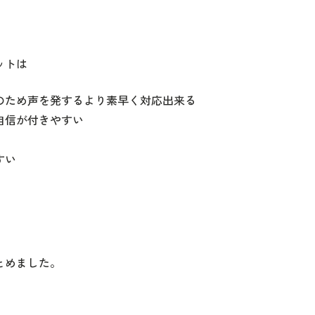
ットは
のため声を発するより素早く対応出来る
自信が付きやすい
すい
とめました。