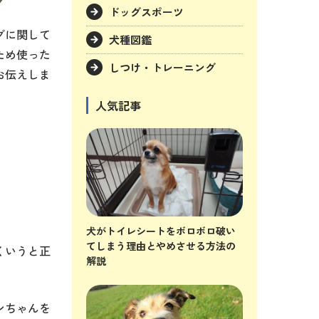
ドッグスポーツ
グに関して
犬種図鑑
ため使った
しつけ・トレーニング
お伝えしま
人気記事
犬がトイレシートをボロボロ破い
てしまう理由とやめさせる方法の
くいうと正
解説
ンちゃんを