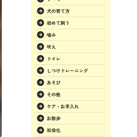
犬の育て方
初めて飼う
噛み
吠え
トイレ
しつけトレーニング
あそび
その他
ケア・お手入れ
お散歩
社会化