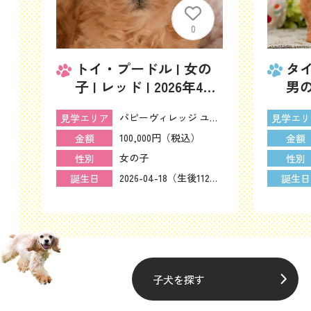
0
の
トイ・プードル | 女の
タイ
6
子 | レッド | 2026年4月
男の
18日（ID:dog-
年6
ーヴィレッジ ユリカモメ
パピーヴィレッジ ユリカモメ
見学エリア
見学エリ
200016428）
200
100,000円（税込）
金額
金額
女の子
性別
性別
2026-06-06（生後63日）
2026-04-18（生後112日）
誕生日
誕生日
子犬を探す