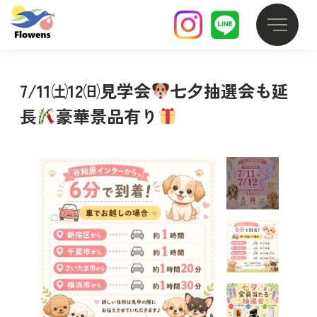
7/11㈯12㈰見学会
七夕抽選会も延
長
豪華景品有り