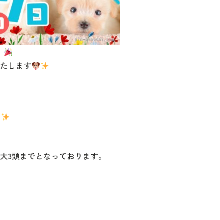
】
たします
ト
大3頭までとなっております。