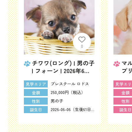
0
女の
チワワ(ロング) | 男の子
マル
イ
| フォーン | 2026年6月6
プリ
日（ID:dog-10008140）
4日（
プレスクール ロドス
見学エリア
見学エリ
250,000円（税込）
金額
金額
男の子
性別
性別
2026-05-23（生後75日）
2026-06-06（生後61日）
誕生日
誕生日