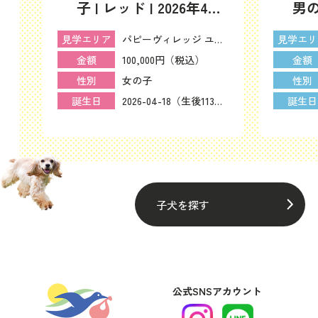
6
子 | レッド | 2026年4月
男の
18日（ID:dog-
年6
ーヴィレッジ ユリカモメ
パピーヴィレッジ ユリカモメ
見学エリア
見学エリ
200016428）
200
100,000円（税込）
金額
金額
女の子
性別
性別
6（生後64日）
2026-04-18（生後113日）
誕生日
誕生日
子犬を探す
公式SNSアカウント