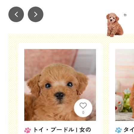
0
の
トイ・プードル | 女の
タイ