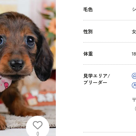
毛色
性別
体重
1
見学エリア/
ブリーダー
〒
（
0