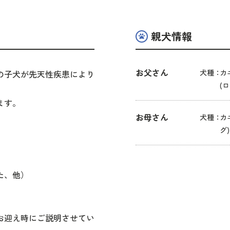
親犬情報
お父さん
犬種：
カ
の子犬が先天性疾患により
(
ます。
お母さん
犬種：
カ
グ)
。
た、他）
迎え時にご説明させてい