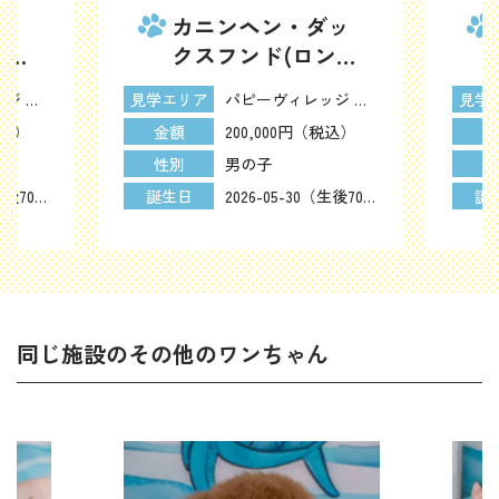
ッ
カニンヘン・ダッ
ン
クスフンド(ロン
ブラ
グ) | 男の子 | ブラ
パピーヴィレッジ シラコバト
パピーヴィレッジ シラコバト
見学エリア
見学
26
ック＆タン | 2026
税込）
200,000円（税込）
金額
金
og-
年5月30日（ID:dog-
男の子
性別
性
30003535）
2026-05-30（生後70日）
2026-05-30（生後70日）
誕生日
誕
同じ施設のその他のワンちゃん