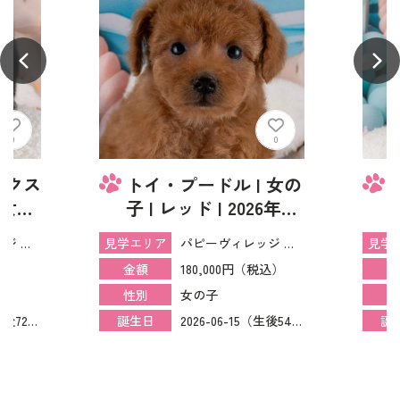
0
0
ックス
トイ・プードル | 女の
 女の
子 | レッド | 2026年6
ンパイ
月15日（ID:dog-
パピーヴィレッジ ライチョウ
パピーヴィレッジ ライチョウ
見学エリア
見学
年5月
40001305）
税込）
180,000円（税込）
金額
金
（
女の子
性別
性
2026-05-28（生後72日）
2026-06-15（生後54日）
誕生日
誕