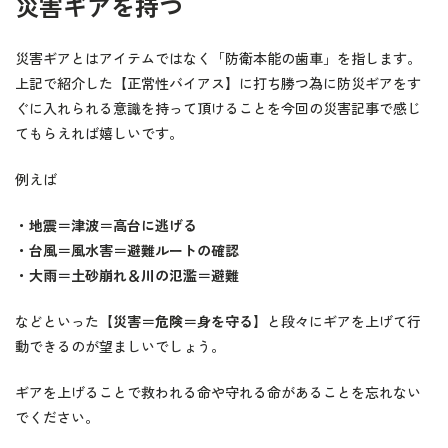
災害ギアを持つ
災害ギアとはアイテムではなく「防衛本能の歯車」を指します。
上記で紹介した【正常性バイアス】に打ち勝つ為に防災ギアをす
ぐに入れられる意識を持って頂けることを今回の災害記事で感じ
てもらえれば嬉しいです。
例えば
・地震＝津波＝高台に逃げる
・台風＝風水害＝避難ルートの確認
・大雨＝土砂崩れ＆川の氾濫＝避難
などといった
【災害＝危険＝身を守る】
と段々にギアを上げて行
動できるのが望ましいでしょう。
ギアを上げることで救われる命や守れる命があることを忘れない
でください。