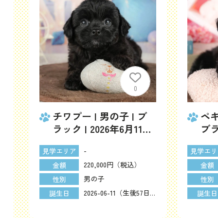
0
ペキシーズー | 男の子 |
ペキ
日
ブラック＆ホワイト |
ゴー
2026年6月9日（ID:dog-
202
-
見学エリア
見学エリ
200017314）
200
150,000円（税込）
金額
金額
男の子
性別
性別
2026-06-11（生後57日）
2026-06-09（生後59日）
誕生日
誕生日