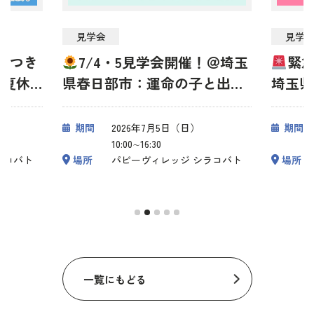
見学会
見学
！＠埼玉
緊急告知！6/6・7見学会！
5/
と出会
埼玉県春日部市・50頭以上参
春日部
加のビッグイベント開催
集まる
期間
2026年6月7日（日）
期間
10:00∼16:30
ラコバト
場所
パピーヴィレッジ シラコバト
場所
一覧にもどる