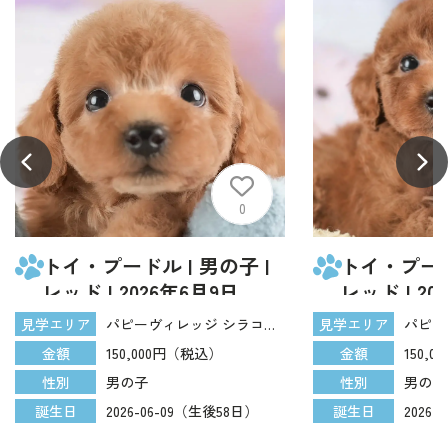
0
トイ・プードル | 男の子 |
トイ・プードル
レッド | 2026年6月9日
レッド | 20
（ID:dog-30003606）
（ID:dog-30
パピーヴィレッジ シラコバト
見学エリア
見学エリア
150,000円（税込）
180,
金額
金額
男の子
男の子
性別
性別
2026-06-09（生後58日）
2026
誕生日
誕生日