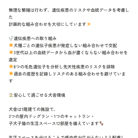
無理な繁殖は行わず、遺伝疾患のリスクや血統データを考慮し
た
計画的な組み合わせを大切にしています
遺伝疾患への取り組み
犬種ごとの遺伝子疾患が発症しない組み合わせで交配
3世代以上の血統データから血が濃くならない組み合わせを
選定
8つの毛色遺伝子を分析し先天性疾患のリスクを排除
過去の産歴を記録しリスクのある組み合わせを避けていま
す
安心して過ごせる犬舎環境
犬舎は1階建ての施設で、
3つの屋内ドッグラン・1つのキャットラン・
子犬子猫の生活スペース12部屋を備えています
生活スペースを分けることで感染症が広がらないよう配慮し、