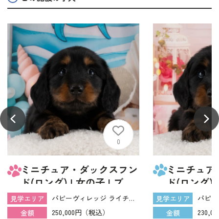
0
ミニチュア・ダックスフン
ミニチュア
ド(ロング) | 女の子 | ブラ
ド(ロング) 
ック＆タン | 2026年6月9日
ック＆タン |
パピーヴィレッジ ライチョウ
見学エリア
見学エリア
（ID:dog-40001298）
（ID:dog-4
250,000円（税込）
230,
金額
金額