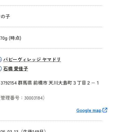
女の子
870g (時点)
パピーヴィレッジ ヤマドリ
石橋 愛佳子
3792154 群馬県 前橋市 天川大島町３丁目２−１
３
管理番号：30003184）
Google map
026-03-13（生後149日）