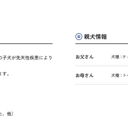
親犬情報
お父さん
犬種：
テ
の子犬が先天性疾患により
ます。
お母さん
犬種：
ト
。
た、他）