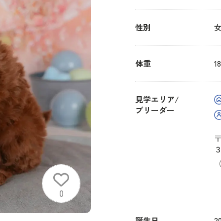
性別
体重
1
見学エリア/
ブリーダー
〒
（
0
誕生日
2