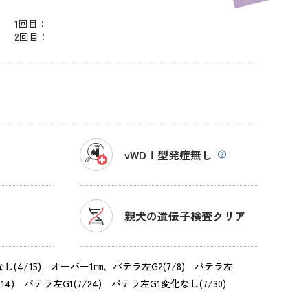
1回目：
2回目：
vWDⅠ型発症
無し
親犬の遺伝子検査クリア
し(4/15) オーバー1㎜、パテラ左G2(7/8) パテラ左
7/14) パテラ左G1(7/24) パテラ左G1変化なし(7/30)