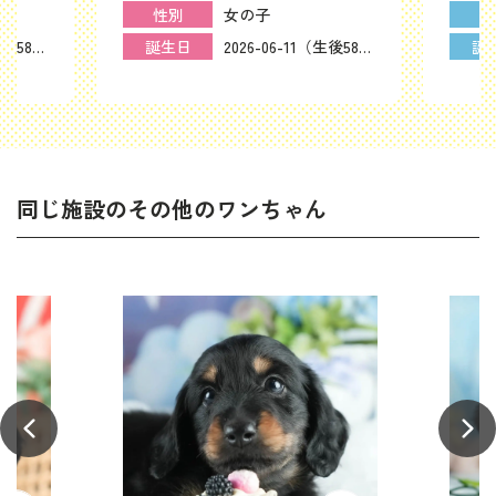
女の子
性
性別
2026-06-11（生後58日）
2026-06-11（生後58日）
誕
誕生日
同じ施設のその他のワンちゃん