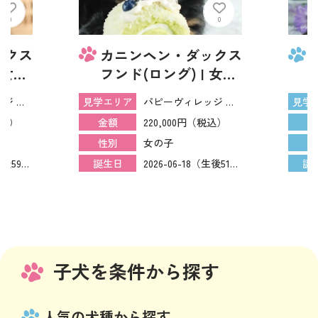
0
0
ックス
カニンヘン・ダックス
 女の
フンド(ロング) | 女の
ン |
子 | ブラック&タン |
パピーヴィレッジ ヒバリ
パピーヴィレッジ ヒバリ
見学エリア
見学
2026年6月18日
税込）
220,000円（税込）
金額
金
325）
（ID:dog-200017441）
（
女の子
性別
性
2026-06-10（生後59日）
2026-06-18（生後51日）
誕生日
誕
子犬を条件から探す
人気の犬種から探す