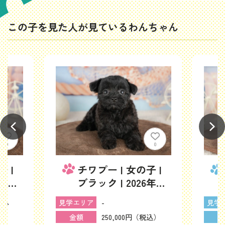
この子を見た人が見ているわんちゃん
0
0
 |
チワプー | 女の子 |
6年6
ブラック | 2026年6
-
月11日（ID:dog-
ーム
-
見学
見学エリア
200017335）
税込）
250,000円（税込）
金
金額