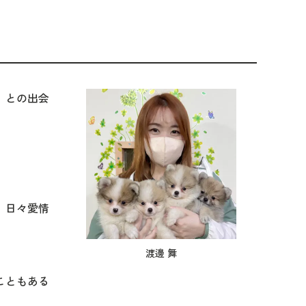
」との出会
、日々愛情
渡邊 舞
こともある