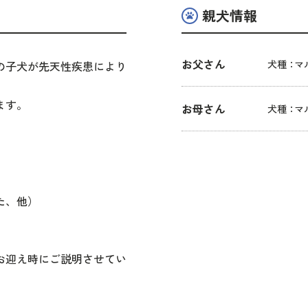
親犬情報
お父さん
犬種：
マ
の子犬が先天性疾患により
ます。
お母さん
犬種：
マ
。
た、他）
迎え時にご説明させてい