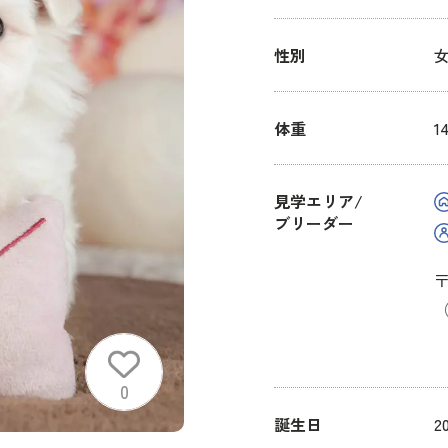
性別
体重
1
見学エリア/
ブリーダー
〒
（
0
誕生日
2