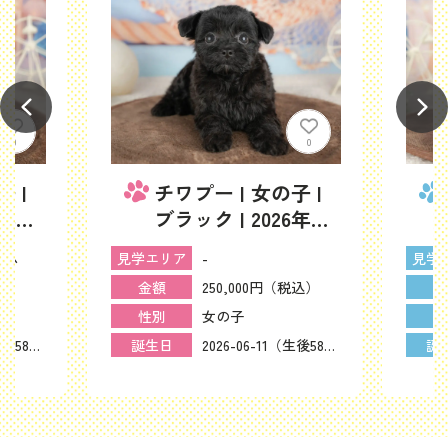
0
0
 |
チワプー | 女の子 |
6年6
ブラック | 2026年6
-
月11日（ID:dog-
ーム
-
見学
見学エリア
200017335）
税込）
250,000円（税込）
金
金額
女の子
性
性別
2026-06-11（生後58日）
2026-06-11（生後58日）
誕
誕生日