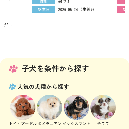
男の子
性別
性
税込）
2026-05-24（生後76日）
11）
誕生日
誕
2026-05-31（生後69日）
子犬を条件から探す
人気の犬種から探す
トイ・プードル
ポメラニアン
ダックスフント
チワワ