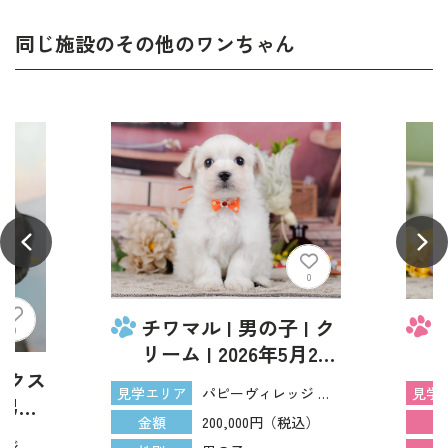
同じ施設のその他のワンちゃん
0
チワマル | 男の子 | ク
0
リーム | 2026年5月24
日（ID:dog-
|
ックス
パピーヴィレッジ アトロ
見学エリア
見学
200017035）
（
 男の
200,000円（税込）
金額
金
ン |
パピーヴィレッジ アトロ