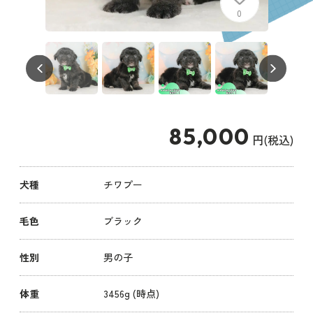
0
85,000
円(税込)
犬種
チワプー
毛色
ブラック
性別
男の子
体重
3456g (時点)