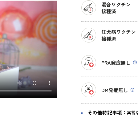
混合ワクチン
接種済
狂犬病ワクチン
接種済
PRA発症無し
DM発症無し
その他特記事項：
異常な