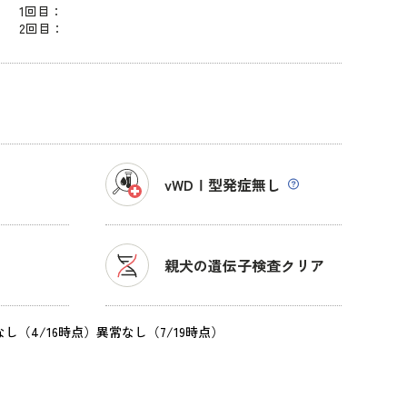
1回目：
2回目：
vWDⅠ型発症
無し
親犬の遺伝子検査クリア
し（4/16時点）異常なし（7/19時点）