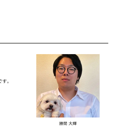
です。
勝間 大輝