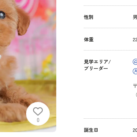
性別
体重
2
見学エリア/
ブリーダー
〒
（
0
誕生日
2