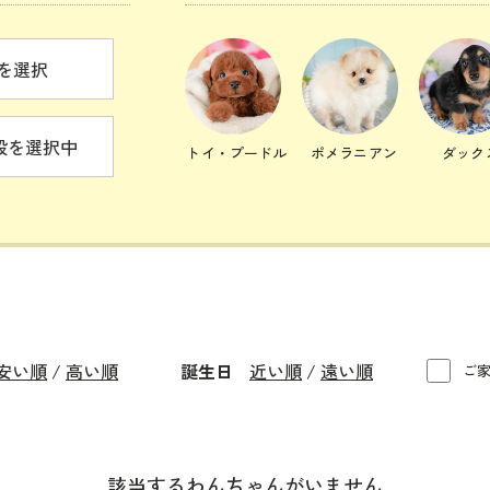
を選択
設を選択中
トイ・プードル
ポメラニアン
ダック
安い順
/
高い順
誕生日
近い順
/
遠い順
ご家
該当するわんちゃんがいません