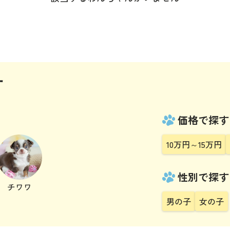
す
価格で探す
10万円～15万円
性別で探す
チワワ
男の子
女の子